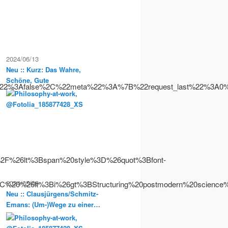
2024/06/13
Neu :: Kurz: Das Wahre,
Schöne, Gute
ce%22%3Afalse%2C%22meta%22%3A%7B%22request_last%22%
%26lt%3Bspan%20style%3D%26quot%3Bfont-
2024/05/06
C%20%26lt%3Bi%26gt%3BStructuring%20postmodern%20sci
Neu :: Clausjürgens/Schmitz-
Emans: (Um-)Wege zu einer
Sozialphilosophie der
Postmoderne. Philosophische