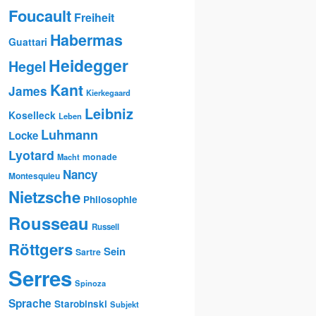
Foucault
Freiheit
Habermas
Guattari
Heidegger
Hegel
Kant
James
Kierkegaard
Leibniz
Koselleck
Leben
Luhmann
Locke
Lyotard
monade
Macht
Nancy
Montesquieu
Nietzsche
Philosophie
Rousseau
Russell
Röttgers
Sein
Sartre
Serres
Spinoza
Sprache
Starobinski
Subjekt