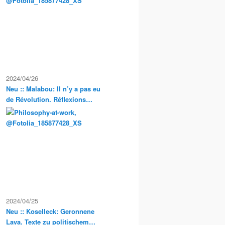
Exkursionen
2024/04/26
Neu :: Malabou: Il n’y a pas eu
de Révolution. Réflexions
anarchistes sur la propriété et
la condition servile en France
2024/04/25
Neu :: Koselleck: Geronnene
Lava. Texte zu politischem