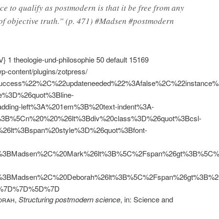
ce to qualify as postmodern is that it be free from any
of objective truth.” (p. 471) #Madsen #postmodern
V}
1
theologie-und-philosophie
50
default
15169
wp-content/plugins/zotpress/
uccess%22%2C%22updateneeded%22%3Afalse%2C%22instan
e%3D%26quot%3Bline-
dding-left%3A%201em%3B%20text-indent%3A-
3B%5Cn%20%20%26lt%3Bdiv%20class%3D%26quot%3Bcsl-
26lt%3Bspan%20style%3D%26quot%3Bfont-
%3BMadsen%2C%20Mark%26lt%3B%5C%2Fspan%26gt%3B%5C%2F
%3BMadsen%2C%20Deborah%26lt%3B%5C%2Fspan%26gt%3B%2
2%7D%7D%5D%7D
orah
,
Structuring postmodern science
, in: Science and