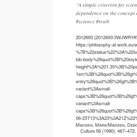
“A simple criterion for scien
dependence on the concept 
#science #truth
2012693
{2012693:3WJWRYA
https://philosophy-at-work.eu/
%7B%22status%22%3A%22s
bib-body%26quot%3B%20styl
height%3A%201.35%3B%20pa
1em%3B%26quot%3B%26gt%
entry%26quot%3B%26gt%3B%
variant%3Asmall-
caps%3B%26quot%3B%26gt
variant%3Asmall-
caps%3B%26quot%3B%26gt
06-23T13%3A23%3A21Z%2
Madsen, Mark
/
Madsen, Deb
Culture 56 (1990), 467–472.