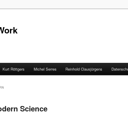
Work
Kurt Röttgers
Michel Serres
Reinhold Clausjürgens
Datenschu
RN
dern Science