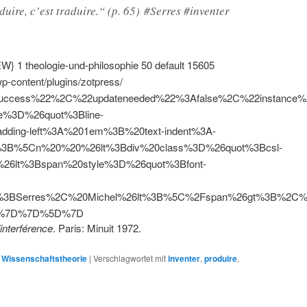
duire, c’est traduire.“ (p. 65) #Serres #inventer
EW}
1
theologie-und-philosophie
50
default
15605
wp-content/plugins/zotpress/
uccess%22%2C%22updateneeded%22%3Afalse%2C%22instan
e%3D%26quot%3Bline-
dding-left%3A%201em%3B%20text-indent%3A-
3B%5Cn%20%20%26lt%3Bdiv%20class%3D%26quot%3Bcsl-
26lt%3Bspan%20style%3D%26quot%3Bfont-
%3BSerres%2C%20Michel%26lt%3B%5C%2Fspan%26gt%3B%2C
2%7D%7D%5D%7D
’interférence
. Paris: Minuit 1972.
,
Wissenschaftstheorie
|
Verschlagwortet mit
inventer
,
produire
,