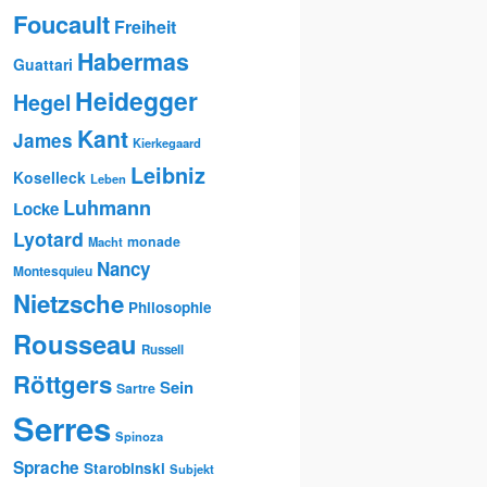
Foucault
Freiheit
Habermas
Guattari
Heidegger
Hegel
Kant
James
Kierkegaard
Leibniz
Koselleck
Leben
Luhmann
Locke
Lyotard
monade
Macht
Nancy
Montesquieu
Nietzsche
Philosophie
Rousseau
Russell
Röttgers
Sein
Sartre
Serres
Spinoza
Sprache
Starobinski
Subjekt