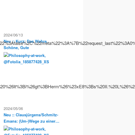
2024/06/13
Neu :: Kurz: Das Wahre,
ce%22%3Afalse%2C%22meta%22%3A%7B%22request_last%22%
Schöne, Gute
%20%26lt%3Bi%26gt%3BHerm%26%23xE8%3Bs%20II.%20L%26
2024/05/06
Neu :: Clausjürgens/Schmitz-
Emans: (Um-)Wege zu einer
Sozialphilosophie der
Postmoderne. Philosophische