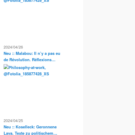
Exkursionen
2024/04/26
Neu :: Malabou: Il n’y a pas eu
de Révolution. Réflexions
anarchistes sur la propriété et
la condition servile en France
2024/04/25
Neu :: Koselleck: Geronnene
Lava. Texte zu politischem