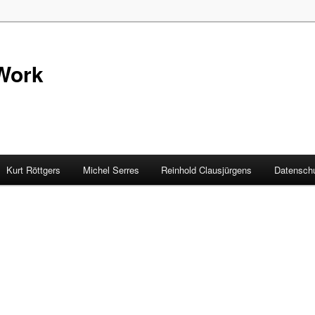
Work
Kurt Röttgers
Michel Serres
Reinhold Clausjürgens
Datenschu