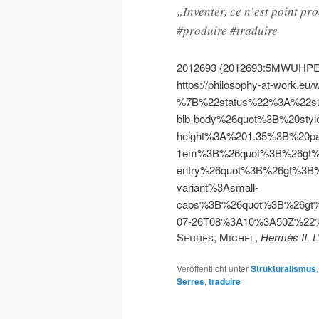
„Inventer, ce n’est point pro
#produire #traduire
2012693
{2012693:5MWUHP
https://philosophy-at-work.eu/
%7B%22status%22%3A%22s
bib-body%26quot%3B%20styl
height%3A%201.35%3B%20pa
1em%3B%26quot%3B%26gt%
entry%26quot%3B%26gt%3B%
variant%3Asmall-
caps%3B%26quot%3B%26gt
07-26T08%3A10%3A50Z%2
Serres, Michel
,
Hermès II. L
Veröffentlicht unter
Strukturalismus
Serres
,
traduire