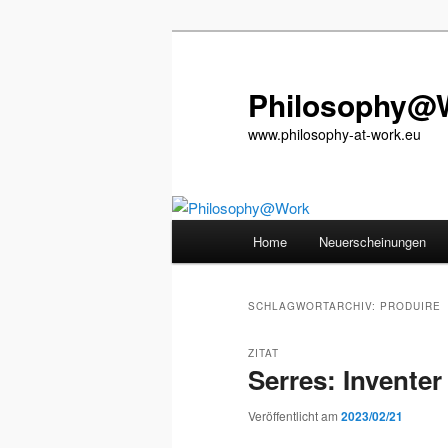
Zum
Zum
primären
sekundären
Inhalt
Inhalt
Philosophy@
springen
springen
www.philosophy-at-work.eu
Hauptmenü
Home
Neuerscheinungen
SCHLAGWORTARCHIV:
PRODUIRE
ZITAT
Serres: Inventer
Veröffentlicht am
2023/02/21