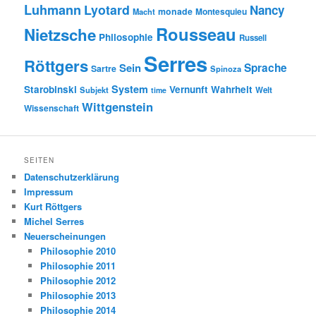
Luhmann
Lyotard
Nancy
monade
Montesquieu
Macht
Rousseau
Nietzsche
Philosophie
Russell
Serres
Röttgers
Sein
Sprache
Sartre
Spinoza
System
Starobinski
Vernunft
Wahrheit
Subjekt
Welt
time
Wittgenstein
Wissenschaft
SEITEN
Datenschutzerklärung
Impressum
Kurt Röttgers
Michel Serres
Neuerscheinungen
Philosophie 2010
Philosophie 2011
Philosophie 2012
Philosophie 2013
Philosophie 2014