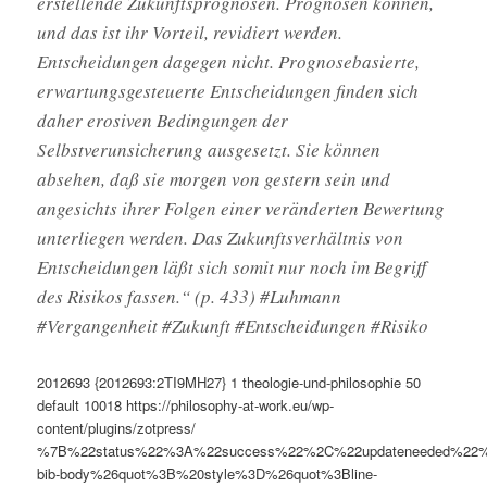
erstellende Zukunftsprognosen. Prognosen können,
und das ist ihr Vorteil, revidiert werden.
Entscheidungen dagegen nicht. Prognosebasierte,
erwartungsgesteuerte Entscheidungen finden sich
daher erosiven Bedingungen der
Selbstverunsicherung ausgesetzt. Sie können
absehen, daß sie morgen von gestern sein und
angesichts ihrer Folgen einer veränderten Bewertung
unterliegen werden. Das Zukunftsverhältnis von
Entscheidungen läßt sich somit nur noch im Begriff
des Risikos fassen.“ (p. 433) #Luhmann
#Vergangenheit #Zukunft #Entscheidungen #Risiko
2012693
{2012693:2TI9MH27}
1
theologie-und-philosophie
50
default
10018
https://philosophy-at-work.eu/wp-
content/plugins/zotpress/
%7B%22status%22%3A%22success%22%2C%22updateneeded%22
bib-body%26quot%3B%20style%3D%26quot%3Bline-