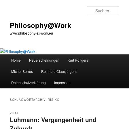
Zum
Zum
primären
sekundären
Such
Inhalt
Inhalt
springen
springen
Philosophy@Work
www.philosophy-at-work.eu
Hauptmenü
Home
Neuerscheinungen
Kurt Röttgers
Michel Serres
Reinhold Clausjürgens
Datenschutzerklärung
Impressum
SCHLAGWORTARCHIV:
RISIKO
ZITAT
Luhmann: Vergangenheit und
Zukunft