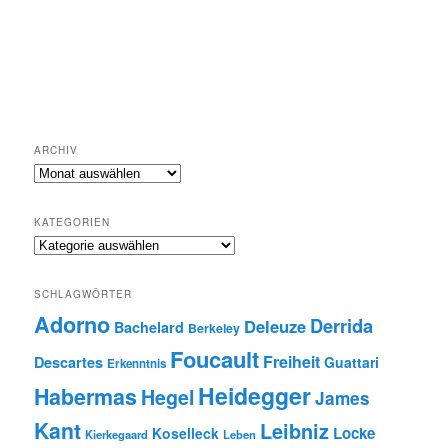
ARCHIV
Archiv
KATEGORIEN
Kategorien
SCHLAGWÖRTER
Adorno
Derrida
Deleuze
Bachelard
Berkeley
Foucault
Freiheit
Descartes
Guattari
Erkenntnis
Heidegger
Habermas
Hegel
James
Kant
Leibniz
Locke
Koselleck
Kierkegaard
Leben