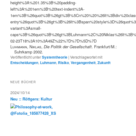
height%3A%201.35%3B%20padding-
left%3A%201em%3B%20text-indent%3A-
1em%3B%26quot%3B%26gt%3B%5Cn%20%20%26lt%3Bdiv%20clas
entry%26quot%3B%26gt%3B%26lt%3Bspan%20style%3D%26quot%3B
variant%3Asmall-
caps%3B%26quot%3B%26gt%3BLuhmann%2C%20Niklas%26lt%3B
02-23T18%3A10%3A49Z%22%7D%7D%5D%7D
Luhmann, Niklas
,
Die Politik der Gesellschaft
. Frankfurt/M.:
Suhrkamp 2002.
Veröffentlicht unter
Systemtheorie
|
Verschlagwortet mit
Entscheidungen
,
Luhmann
,
Risiko
,
Vergangenheit
,
Zukunft
NEUE BÜCHER
2024/10/14
Neu :: Röttgers: Kultur