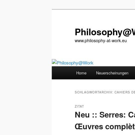
Zum
Zum
primären
sekundären
Inhalt
Inhalt
Philosophy@
springen
springen
www.philosophy-at-work.eu
Hauptmenü
Home
Neuerscheinungen
SCHLAGWORTARCHIV:
CAHIERS D
ZITAT
Neu :: Serres: C
Œuvres complète