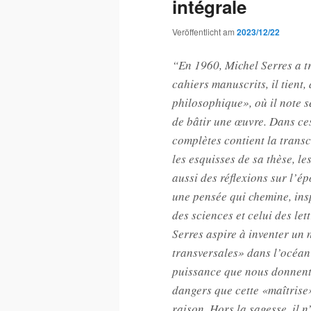
intégrale
Veröffentlicht am
2023/12/22
“En 1960, Michel Serres a tr
cahiers manuscrits, il tient
philosophique», où il note se
de bâtir une œuvre. Dans ce
complètes contient la transc
les esquisses de sa thèse, le
aussi des réflexions sur l’ép
une pensée qui chemine, insp
des sciences et celui des let
Serres aspire à inventer un
transversales» dans l’océan
puissance que nous donnent l
dangers que cette «maîtris
raison. Hors la sagesse, il 