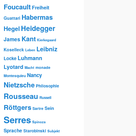
Foucault
Freiheit
Habermas
Guattari
Heidegger
Hegel
Kant
James
Kierkegaard
Leibniz
Koselleck
Leben
Luhmann
Locke
Lyotard
monade
Macht
Nancy
Montesquieu
Nietzsche
Philosophie
Rousseau
Russell
Röttgers
Sein
Sartre
Serres
Spinoza
Sprache
Starobinski
Subjekt