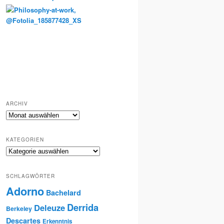
Totenkult und Erinnerung
ARCHIV
Archiv
KATEGORIEN
Kategorien
SCHLAGWÖRTER
Adorno
Bachelard
Derrida
Deleuze
Berkeley
Descartes
Erkenntnis