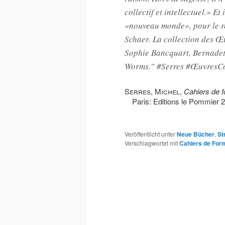
collectif et intellectuel.» E
«nouveau monde», pour le re
Schaer. La collection des Œ
Sophie Bancquart, Bernadet
Worms.” #Serres #ŒuvresC
Serres, Michel
,
Cahiers de f
Paris: Editions le Pommier
Veröffentlicht unter
Neue Bücher
,
St
Verschlagwortet mit
Cahiers de For