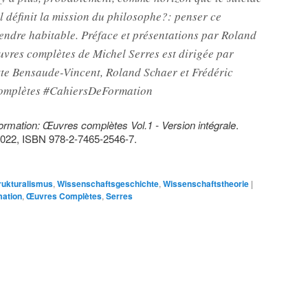
t il définit la mission du philosophe?: penser ce
ndre habitable. Préface et présentations par Roland
uvres complètes de Michel Serres est dirigée par
te Bensaude-Vincent, Roland Schaer et Frédéric
omplètes #CahiersDeFormation
ormation: Œuvres complètes Vol.1 - Version intégrale
.
 2022, ISBN 978-2-7465-2546-7.
rukturalismus
,
Wissenschaftsgeschichte
,
Wissenschaftstheorie
|
mation
,
Œuvres Complètes
,
Serres