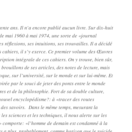
ente ans. Il n’a encore publié aucun livre. Sur dix-huit
, de mai 1960 à mai 1974, une sorte de «journal
s réflexions, ses intuitions, ses trouvailles. Il a décidé
s cahiers, il s’y exerce. Ce premier volume des Œuvres
ription intégrale de ces cahiers. On y trouve, bien sûr,
s brouillons de ses articles, des notes de lecture, mais
oque, sur l’université, sur le monde et sur lui-même. Et
irée par le souci de jeter des ponts entre le monde
tres et de la philosophie. Fort de sa double culture,
 nouvel encyclopédisme?: à «tracer des routes
 des savoirs. Dans le même temps, mesurant la
es sciences et les techniques, il nous alerte sur les
e» comporte: «l’homme de demain est condamné à la
n’y a plus, probablement, comme horizon que le suicide