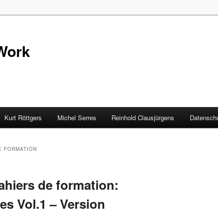
Work
Kurt Röttgers
Michel Serres
Reinhold Clausjürgens
Datenschu
E FORMATION
ahiers de formation:
s Vol.1 – Version