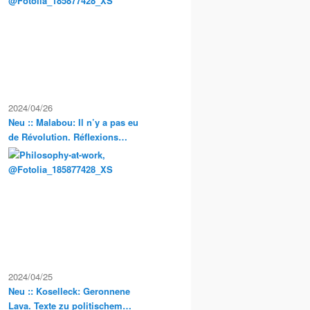
Exkursionen
2024/04/26
Neu :: Malabou: Il n’y a pas eu
de Révolution. Réflexions
anarchistes sur la propriété et
la condition servile en France
2024/04/25
Neu :: Koselleck: Geronnene
Lava. Texte zu politischem