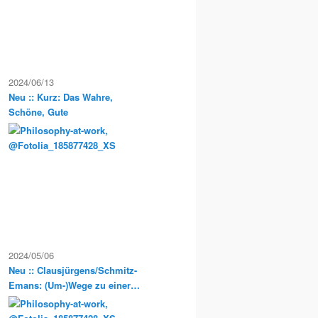
2024/06/13
Neu :: Kurz: Das Wahre,
Schöne, Gute
2024/05/06
Neu :: Clausjürgens/Schmitz-
Emans: (Um-)Wege zu einer
Sozialphilosophie der
Postmoderne. Philosophische