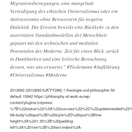
Migrationsbewegungen, eine mangelnde
Verteidigung des ethischen Universalismus oder ein
Antirassismus ohne Bewusstsein für negative
Dialektik. Die Erosion bewirkt eine Rückkehr zu den
autoritären Standardmodellen der Menschheit
gepaart mit den technischen und medialen
Potentialen der Moderne. Zeit für einen Blick zurück
in Dankbarkeit und eine kritische Betrachtung
dessen, was uns erwartet.” #Tiedemann #Aufklärung
#Universalismus #Moderne
2012693
{2012693:5JKYY286}
1
theologie-und-philosophie
50
default
15942
https://philosophy-at-work.eu/wp-
content/plugins/zotpress/
%7B%22status%22%3A%22success%22%2C%22updateneeded%22
bib-body%26quot%3B%20style%3D%26quot%3Bline-
height%3A%201.35%3B%20padding-
left%3A%201em%3B%20text-indent%3A-