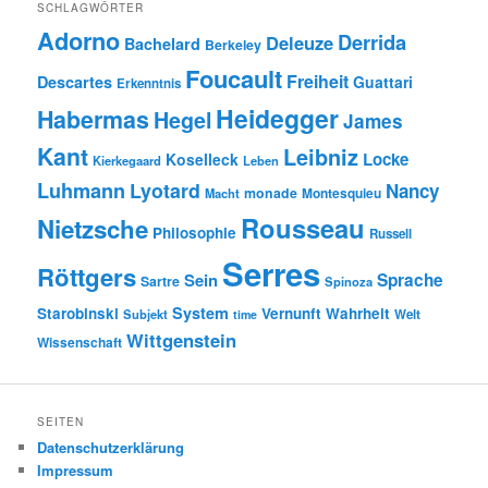
SCHLAGWÖRTER
Adorno
Derrida
Deleuze
Bachelard
Berkeley
Foucault
Freiheit
Descartes
Guattari
Erkenntnis
Heidegger
Habermas
Hegel
James
Kant
Leibniz
Locke
Koselleck
Kierkegaard
Leben
Luhmann
Lyotard
Nancy
monade
Montesquieu
Macht
Rousseau
Nietzsche
Philosophie
Russell
Serres
Röttgers
Sein
Sprache
Sartre
Spinoza
System
Starobinski
Vernunft
Wahrheit
Subjekt
Welt
time
Wittgenstein
Wissenschaft
SEITEN
Datenschutzerklärung
Impressum