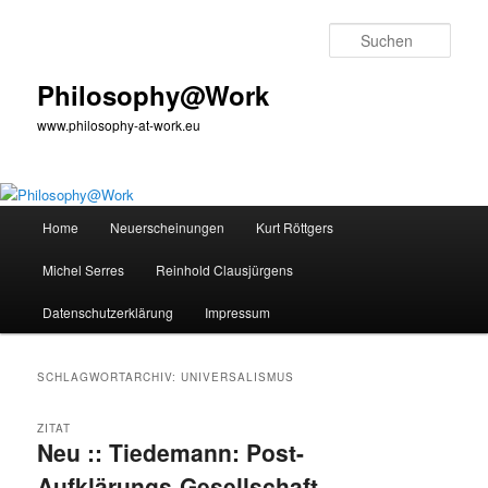
Zum
Zum
primären
sekundären
Such
Inhalt
Inhalt
springen
springen
Philosophy@Work
www.philosophy-at-work.eu
Hauptmenü
Home
Neuerscheinungen
Kurt Röttgers
Michel Serres
Reinhold Clausjürgens
Datenschutzerklärung
Impressum
SCHLAGWORTARCHIV:
UNIVERSALISMUS
ZITAT
Neu :: Tiedemann: Post-
Aufklärungs-Gesellschaft.