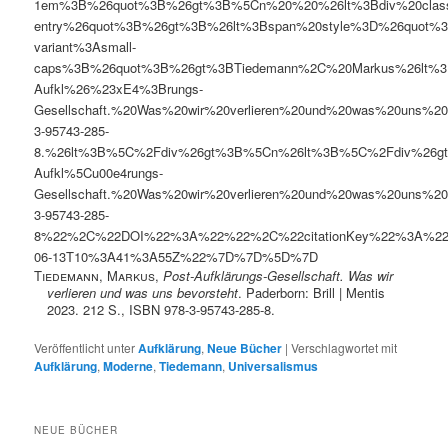
1em%3B%26quot%3B%26gt%3B%5Cn%20%20%26lt%3Bdiv%20clas
entry%26quot%3B%26gt%3B%26lt%3Bspan%20style%3D%26quot%3B
variant%3Asmall-
caps%3B%26quot%3B%26gt%3BTiedemann%2C%20Markus%26lt%
Aufkl%26%23xE4%3Brungs-
Gesellschaft.%20Was%20wir%20verlieren%20und%20was%20uns%
3-95743-285-
8.%26lt%3B%5C%2Fdiv%26gt%3B%5Cn%26lt%3B%5C%2Fdiv%26g
Aufkl%5Cu00e4rungs-
Gesellschaft.%20Was%20wir%20verlieren%20und%20was%20uns%2
3-95743-285-
8%22%2C%22DOI%22%3A%22%22%2C%22citationKey%22%3A%22
06-13T10%3A41%3A55Z%22%7D%7D%5D%7D
Tiedemann, Markus
,
Post-Aufklärungs-Gesellschaft. Was wir
verlieren und was uns bevorsteht
. Paderborn: Brill | Mentis
2023. 212 S., ISBN 978-3-95743-285-8.
Veröffentlicht unter
Aufklärung
,
Neue Bücher
|
Verschlagwortet mit
Aufklärung
,
Moderne
,
Tiedemann
,
Universalismus
NEUE BÜCHER