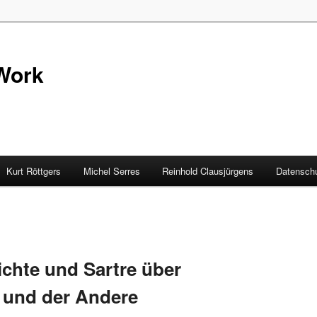
Work
Kurt Röttgers
Michel Serres
Reinhold Clausjürgens
Datenschu
ichte und Sartre über
h und der Andere