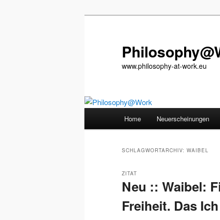
Zum
Zum
primären
sekundären
Inhalt
Inhalt
Philosophy@
springen
springen
www.philosophy-at-work.eu
Hauptmenü
Home
Neuerscheinungen
SCHLAGWORTARCHIV:
WAIBEL
ZITAT
Neu :: Waibel: F
Freiheit. Das Ic