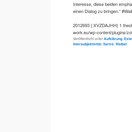
Interesse, diese beiden emphat
einen Dialog zu bringen.“ #Waib
2012693
{:XVZDAJHH}
1
theo
work.eu/wp-content/plugins/zo
Veröffentlicht unter
Aufklärung
,
Exis
Intersubjektivität
,
Sartre
,
Waibel