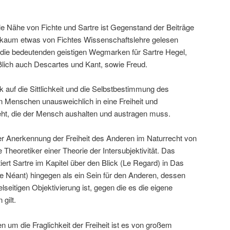
le Nähe von Fichte und Sartre ist Gegenstand der Beiträge
 kaum etwas von Fichtes Wissenschaftslehre gelesen
d die bedeutenden geistigen Wegmarken für Sartre Hegel,
ßlich auch Descartes und Kant, sowie Freud.
ck auf die Sittlichkeit und die Selbstbestimmung des
 Menschen unausweichlich in eine Freiheit und
ieht, die der Mensch aushalten und austragen muss.
 der Anerkennung der Freiheit des Anderen im Naturrecht von
 Theoretiker einer Theorie der Intersubjektivität. Das
iert Sartre im Kapitel über den Blick (Le Regard) in Das
 le Néant) hingegen als ein Sein für den Anderen, dessen
lseitigen Objektivierung ist, gegen die es die eigene
 gilt.
n um die Fraglichkeit der Freiheit ist es von großem