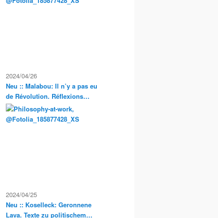
Exkursionen
2024/04/26
Neu :: Malabou: Il n’y a pas eu
de Révolution. Réflexions
anarchistes sur la propriété et
la condition servile en France
2024/04/25
Neu :: Koselleck: Geronnene
Lava. Texte zu politischem