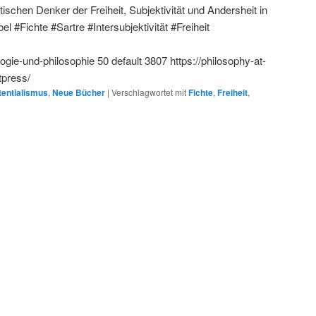
ischen Denker der Freiheit, Subjektivität und Andersheit in
el #Fichte #Sartre #Intersubjektivität #Freiheit
logie-und-philosophie
50
default
3807
https://philosophy-at-
tpress/
tentialismus
,
Neue Bücher
|
Verschlagwortet mit
Fichte
,
Freiheit
,