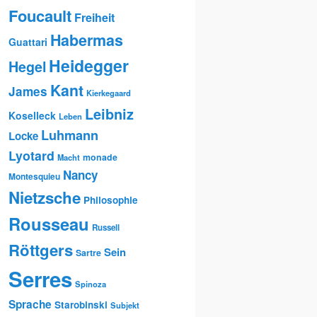
Foucault
Freiheit
Habermas
Guattari
Heidegger
Hegel
Kant
James
Kierkegaard
Leibniz
Koselleck
Leben
Luhmann
Locke
Lyotard
monade
Macht
Nancy
Montesquieu
Nietzsche
Philosophie
Rousseau
Russell
Röttgers
Sein
Sartre
Serres
Spinoza
Sprache
Starobinski
Subjekt