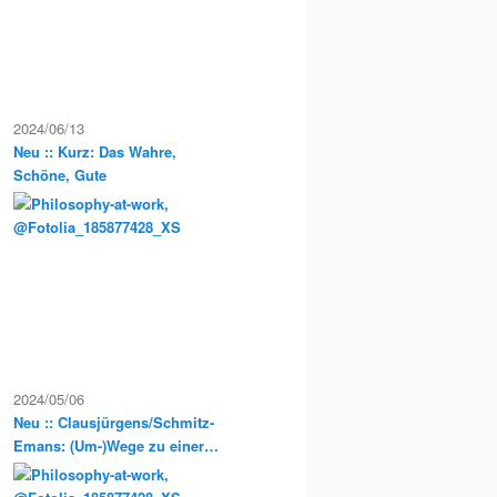
2024/06/13
Neu :: Kurz: Das Wahre,
Schöne, Gute
2024/05/06
Neu :: Clausjürgens/Schmitz-
Emans: (Um-)Wege zu einer
Sozialphilosophie der
Postmoderne. Philosophische