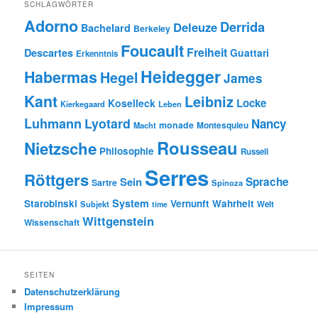
SCHLAGWÖRTER
Adorno
Derrida
Deleuze
Bachelard
Berkeley
Foucault
Freiheit
Descartes
Guattari
Erkenntnis
Heidegger
Habermas
Hegel
James
Kant
Leibniz
Locke
Koselleck
Kierkegaard
Leben
Luhmann
Lyotard
Nancy
monade
Montesquieu
Macht
Rousseau
Nietzsche
Philosophie
Russell
Serres
Röttgers
Sein
Sprache
Sartre
Spinoza
System
Starobinski
Vernunft
Wahrheit
Subjekt
Welt
time
Wittgenstein
Wissenschaft
SEITEN
Datenschutzerklärung
Impressum