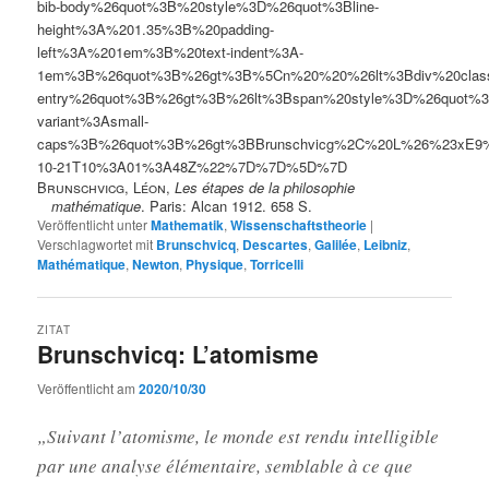
bib-body%26quot%3B%20style%3D%26quot%3Bline-
height%3A%201.35%3B%20padding-
left%3A%201em%3B%20text-indent%3A-
1em%3B%26quot%3B%26gt%3B%5Cn%20%20%26lt%3Bdiv%20clas
entry%26quot%3B%26gt%3B%26lt%3Bspan%20style%3D%26quot%3B
variant%3Asmall-
caps%3B%26quot%3B%26gt%3BBrunschvicg%2C%20L%26%23xE9
10-21T10%3A01%3A48Z%22%7D%7D%5D%7D
Brunschvicg, Léon
,
Les étapes de la philosophie
mathématique
. Paris: Alcan 1912. 658 S.
Veröffentlicht unter
Mathematik
,
Wissenschaftstheorie
|
Verschlagwortet mit
Brunschvicq
,
Descartes
,
Galilée
,
Leibniz
,
Mathématique
,
Newton
,
Physique
,
Torricelli
ZITAT
Brunschvicq: L’atomisme
Veröffentlicht am
2020/10/30
„Suivant l’atomisme, le monde est rendu intelligible
par une analyse élémentaire, semblable à ce que