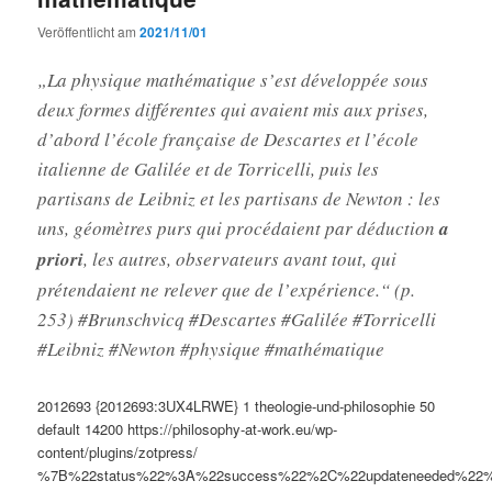
Veröffentlicht am
2021/11/01
„La physique mathématique s’est développée sous
deux formes différentes qui avaient mis aux prises,
d’abord l’école française de Descartes et l’école
italienne de Galilée et de Torricelli, puis les
partisans de Leibniz et les partisans de Newton : les
uns, géomètres purs qui procédaient par déduction
a
priori
, les autres, observateurs avant tout, qui
prétendaient ne relever que de l’expérience.“ (p.
253) #Brunschvicq #Descartes #Galilée #Torricelli
#Leibniz #Newton #physique #mathématique
2012693
{2012693:3UX4LRWE}
1
theologie-und-philosophie
50
default
14200
https://philosophy-at-work.eu/wp-
content/plugins/zotpress/
%7B%22status%22%3A%22success%22%2C%22updateneeded%22