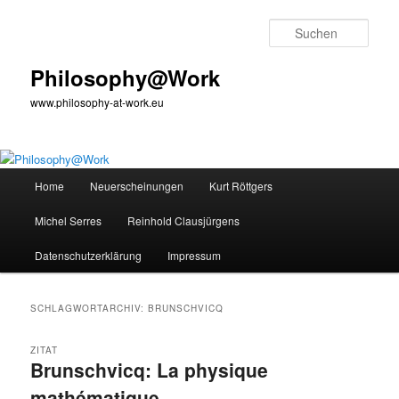
Zum
Zum
primären
sekundären
Such
Inhalt
Inhalt
springen
springen
Philosophy@Work
www.philosophy-at-work.eu
Hauptmenü
Home
Neuerscheinungen
Kurt Röttgers
Michel Serres
Reinhold Clausjürgens
Datenschutzerklärung
Impressum
SCHLAGWORTARCHIV:
BRUNSCHVICQ
ZITAT
Brunschvicq: La physique
mathématique