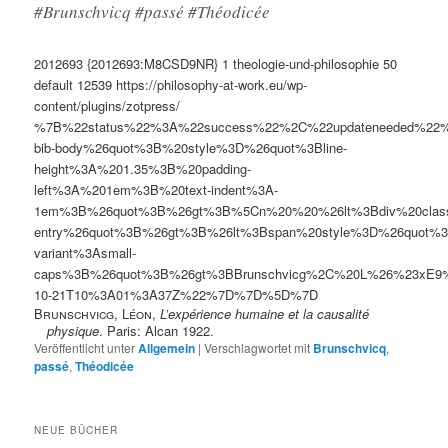
#Brunschvicq #passé #Théodicée
2012693
{2012693:M8CSD9NR}
1
theologie-und-philosophie
50
default
12539
https://philosophy-at-work.eu/wp-
content/plugins/zotpress/
%7B%22status%22%3A%22success%22%2C%22updateneeded%22
bib-body%26quot%3B%20style%3D%26quot%3Bline-
height%3A%201.35%3B%20padding-
left%3A%201em%3B%20text-indent%3A-
1em%3B%26quot%3B%26gt%3B%5Cn%20%20%26lt%3Bdiv%20clas
entry%26quot%3B%26gt%3B%26lt%3Bspan%20style%3D%26quot%3B
variant%3Asmall-
caps%3B%26quot%3B%26gt%3BBrunschvicg%2C%20L%26%23xE9
10-21T10%3A01%3A37Z%22%7D%7D%5D%7D
Brunschvicg, Léon
,
L’expérience humaine et la causalité
physique
. Paris: Alcan 1922.
Veröffentlicht unter
Allgemein
|
Verschlagwortet mit
Brunschvicq
,
passé
,
Théodicée
NEUE BÜCHER