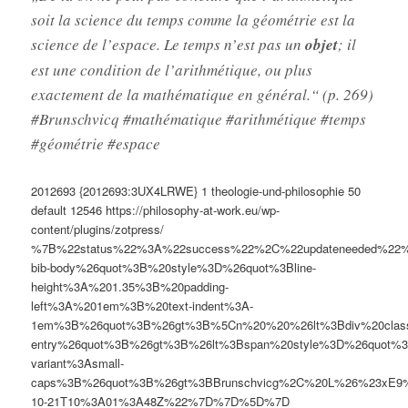
soit la science du temps comme la géométrie est la
science de l’espace. Le temps n’est pas un
objet
; il
est une condition de l’arithmétique, ou plus
exactement de la mathématique en général.“ (p. 269)
#Brunschvicq #mathématique #arithmétique #temps
#géométrie #espace
2012693
{2012693:3UX4LRWE}
1
theologie-und-philosophie
50
default
12546
https://philosophy-at-work.eu/wp-
content/plugins/zotpress/
%7B%22status%22%3A%22success%22%2C%22updateneeded%22
bib-body%26quot%3B%20style%3D%26quot%3Bline-
height%3A%201.35%3B%20padding-
left%3A%201em%3B%20text-indent%3A-
1em%3B%26quot%3B%26gt%3B%5Cn%20%20%26lt%3Bdiv%20clas
entry%26quot%3B%26gt%3B%26lt%3Bspan%20style%3D%26quot%3B
variant%3Asmall-
caps%3B%26quot%3B%26gt%3BBrunschvicg%2C%20L%26%23xE9
10-21T10%3A01%3A48Z%22%7D%7D%5D%7D