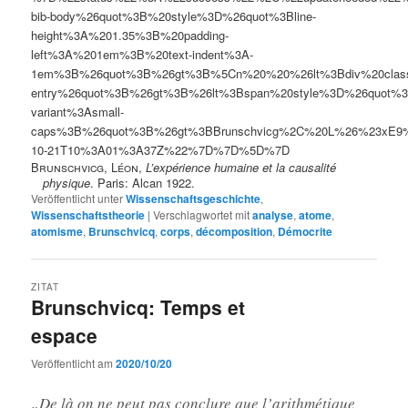
bib-body%26quot%3B%20style%3D%26quot%3Bline-
height%3A%201.35%3B%20padding-
left%3A%201em%3B%20text-indent%3A-
1em%3B%26quot%3B%26gt%3B%5Cn%20%20%26lt%3Bdiv%20clas
entry%26quot%3B%26gt%3B%26lt%3Bspan%20style%3D%26quot%3B
variant%3Asmall-
caps%3B%26quot%3B%26gt%3BBrunschvicg%2C%20L%26%23xE9
10-21T10%3A01%3A37Z%22%7D%7D%5D%7D
Brunschvicg, Léon
,
L’expérience humaine et la causalité
physique
. Paris: Alcan 1922.
Veröffentlicht unter
Wissenschaftsgeschichte
,
Wissenschaftstheorie
|
Verschlagwortet mit
analyse
,
atome
,
atomisme
,
Brunschvicq
,
corps
,
décomposition
,
Démocrite
ZITAT
Brunschvicq: Temps et
espace
Veröffentlicht am
2020/10/20
„De là on ne peut pas conclure que l’arithmétique