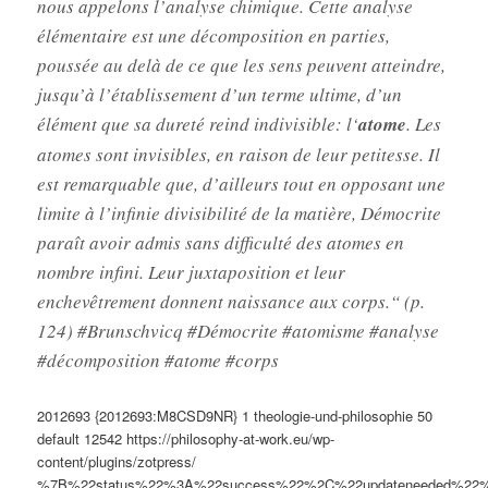
nous appelons l’analyse chimique. Cette analyse
élémentaire est une décomposition en parties,
poussée au delà de ce que les sens peuvent atteindre,
jusqu’à l’établissement d’un terme ultime, d’un
élément que sa dureté reind indivisible: l‘
atome
. Les
atomes sont invisibles, en raison de leur petitesse. Il
est remarquable que, d’ailleurs tout en opposant une
limite à l’infinie divisibilité de la matière, Démocrite
paraît avoir admis sans difficulté des atomes en
nombre infini. Leur juxtaposition et leur
enchevêtrement donnent naissance aux corps.“ (p.
124) #Brunschvicq #Démocrite #atomisme #analyse
#décomposition #atome #corps
2012693
{2012693:M8CSD9NR}
1
theologie-und-philosophie
50
default
12542
https://philosophy-at-work.eu/wp-
content/plugins/zotpress/
%7B%22status%22%3A%22success%22%2C%22updateneeded%22